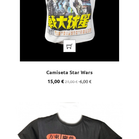
Camiseta Star Wars
Precio
15,00 €
Precio
-6,00 €
21,00 €
base