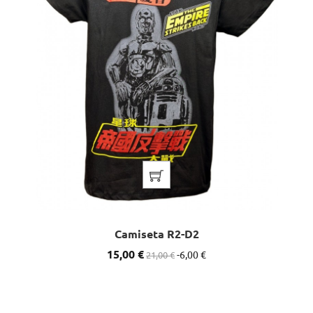
Camiseta R2-D2
Precio
15,00 €
Precio
-6,00 €
21,00 €
base