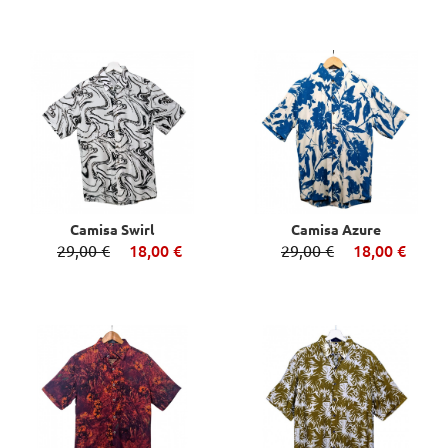
Camisa Swirl
Camisa Azure
29,00 €
18,00 €
29,00 €
18,00 €