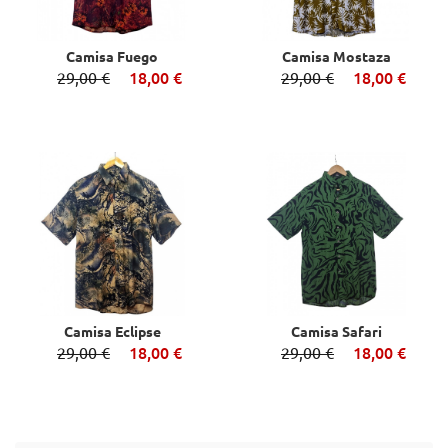
Camisa Fuego
Camisa Mostaza
29,00 €
18,00 €
29,00 €
18,00 €
Camisa Eclipse
Camisa Safari
29,00 €
18,00 €
29,00 €
18,00 €