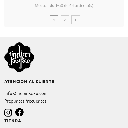
Mostrando 1-50 de 64 artículo(s)
1
2
ATENCIÓN AL CLIENTE
info@indiankoko.com
Preguntas frecuentes
TIENDA