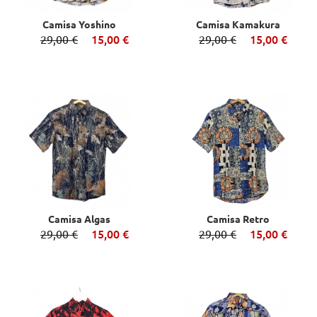
Camisa Yoshino
Camisa Kamakura
29,00 €
15,00 €
29,00 €
15,00 €
Camisa Algas
Camisa Retro
29,00 €
15,00 €
29,00 €
15,00 €